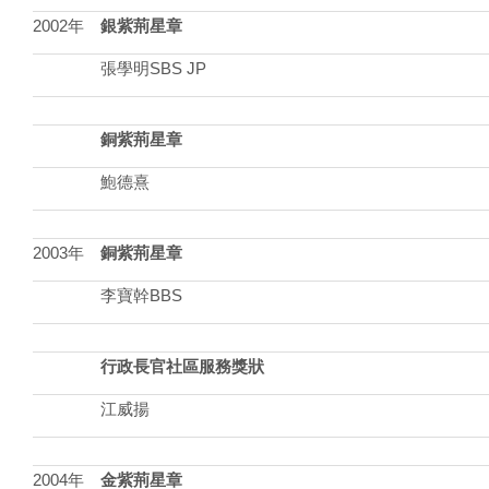
2002年
銀紫荊星章
張學明SBS JP
銅紫荊星章
鮑德熹
2003年
銅紫荊星章
李寶幹BBS
行政長官社區服務獎狀
江威揚
2004年
金紫荊星章