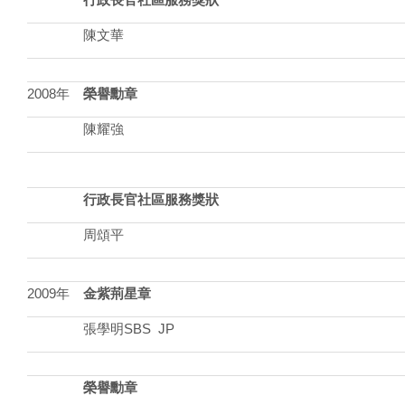
陳文華
2008年
榮譽勳章
陳耀強
行政長官社區服務獎狀
周頌平
2009年
金紫荊星章
張學明SBS JP
榮譽勳章