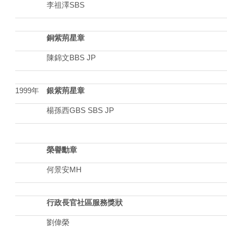
李祖澤SBS
銅紫荊星章
陳錦文BBS JP
1999年
銀紫荊星章
楊孫西GBS SBS JP
榮譽勳章
何景安MH
行政長官社區服務獎狀
劉偉榮