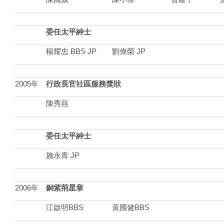
委任太平紳士
楊耀忠 BBS JP
劉偉榮 JP
2005年
行政長官社區服務獎狀
陳秀燕
委任太平紳士
施永青 JP
2006年
銅紫荊星章
江啟明BBS
黃國健BBS