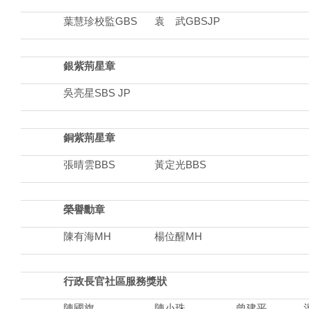
葉慧珍校監GBS
袁 武GBSJP
銀紫荊星章
吳亮星SBS JP
銅紫荊星章
張晴雲BBS
黃定光BBS
榮譽勳章
陳有海MH
楊位醒MH
行政長官社區服務獎狀
陳國旗
陳小珠
曾建平