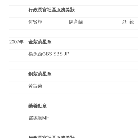
行政長官社區服務獎狀
何賢輝
陳育蘭
聶 毅
2007年
金紫荊星章
楊孫西GBS SBS JP
銅紫荊星章
黃富榮
榮譽勳章
鄧德濂MH
行政長官社區服務獎狀