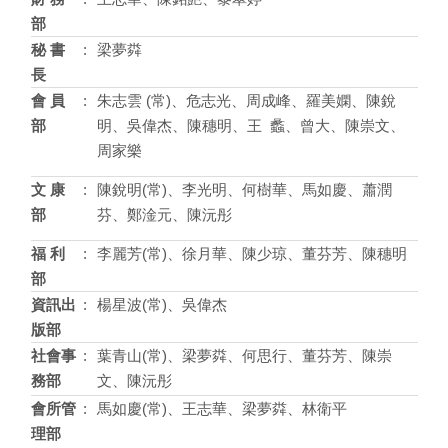
部
秘 書
:
梁夢粦
長
會 員
:
朱志雲 (常)、危志光、周成峰、羅美嫻、陳銳
部
明、吳偉杰、陳穗明、王 蠡、曾大、陳崇文、
周家樂
文 康
:
陳銳明(常)、李光明、何樹華、馬如慶、蕭潤
部
芬、鄭淦元、陳沅彤
福 利
:
李麗芳(常)、徐月華、陳少琼、董芬芳、陳穗明
部
資訊出
:
楊星波(常)、吳偉杰
版部
社會事
:
葉青山(常)、梁夢粦、何思行、董芬芳、陳崇
務部
文、陳沅彤
會所管
:
馬如慶(常)、王志華、梁夢粦、林衛平
理部