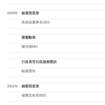
2000年
銀紫荊星章
吳炳昌董事長SBS
榮譽勳章
陳仲傑MH
行政長官社區服務獎狀
歐陽寶珍
2001年
銅紫荊星章
楊耀忠校長BBS