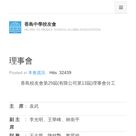
香島中學校友會
HEUNG TO MIDDLE SCHOOL ALUMNI ASSOCIATION
理事會
Posted in
本會資訊
Hits: 32439
香島校友會第29屆(有限公司第13屆)理事會分工
主 席
:
袁武
副 主
:
李光明、王華峰、林衛平
席
財 務
:
王志華、陳銘艷、黎翠婷