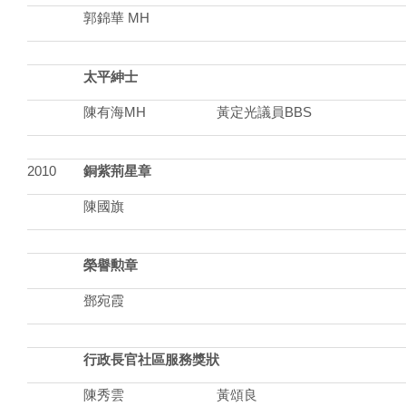
郭錦華 MH
太平紳士
陳有海MH
黃定光議員BBS
2010
銅紫荊星章
陳國旗
榮譽
勲
章
鄧宛霞
行政長官社區服務獎狀
陳秀雲
黃頌良