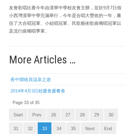
9
7
友會歌唱比賽今年由漢華中學校友會主辦，並於
月
日假
小西灣漢華中學完滿舉行，今年是合唱大豐收的一年，囊
括了大合唱冠軍、小組唱冠軍、民歌藝術歌曲獨唱冠軍以
及流行曲獨唱季軍。
More Articles …
夜中聯絡員温泉之遊
2014年4月3日校慶會慶餐會
Page 33 of 35
Start
Prev
26
27
28
29
30
31
32
33
34
35
Next
End