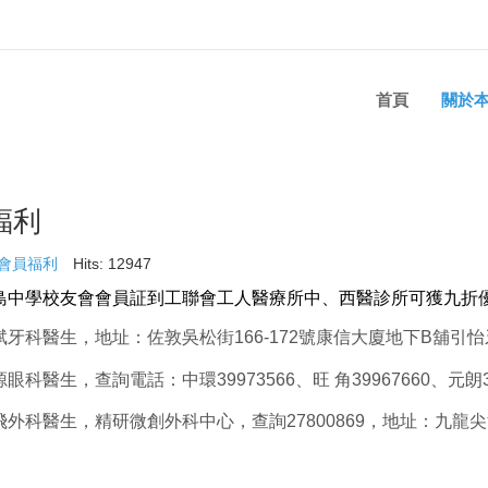
首頁
關於
福利
會員福利
Hits: 12947
島中學校友會會員証到工聯會工人醫療所中、西醫診所可獲九折
斌牙科醫生，地址：佐敦吳松街166-172號康信大廈地下B舖引怡牙科
眼科醫生，查詢電話：中環39973566、旺 角39967660、元朗399
飛外科醫生，精研微創外科中心，查詢27800869，地址：九龍尖沙