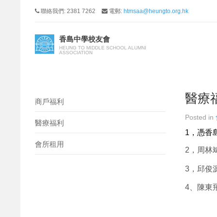
聯絡我們: 2381 7262
電郵:
htmsaa@heungto.org.hk
香島中學校友會
HEUNG TO MIDDLE SCHOOL ALUMNI
ASSOCIATION
醫療
商戶福利
Posted in
醫療福利
1，憑香
會所租用
2，周林
3，邱俊源
4、陳東