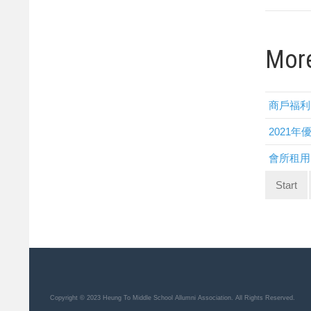
More
商戶福利
2021
會所租用
Start
Copyright © 2023 Heung To Middle School Allumni Association. All Rights Reserved.