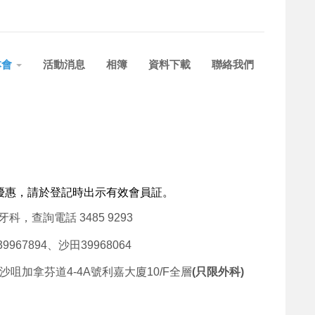
本會
活動消息
相簿
資料下載
聯絡我們
優惠，請於登記時出示有效會員証。
，查詢電話 3485 9293
67894、沙田39968064
咀加拿芬道4-4A號利嘉大廈10/F全層
(只限外科)