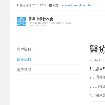
聯絡我們: 2381 7262
電郵:
htmsaa@heungto.org.hk
香島中學校友會
HEUNG TO MIDDLE SCHOOL ALUMNI
ASSOCIATION
醫
商戶福利
醫療福利
Posted in
1，憑香
會所租用
2，周林
3，邱俊源
4、陳東