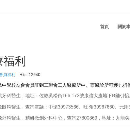
首頁
關於
療福利
會員福利
Hits: 12940
島中學校友會會員証到工聯會工人醫療所中、西醫診所可獲九折
斌牙科醫生，地址：佐敦吳松街166-172號康信大廈地下B舖引怡牙科
眼科醫生，查詢電話：中環39973566、旺 角39967660、元朗399
飛外科醫生，精研微創外科中心，查詢27800869，地址：九龍尖沙