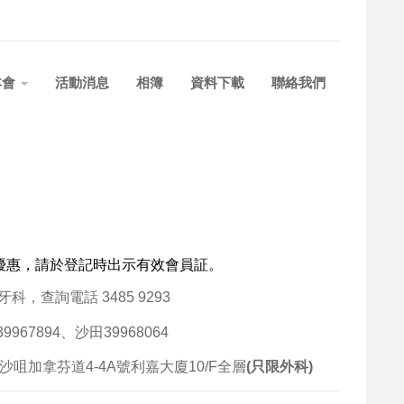
本會
活動消息
相簿
資料下載
聯絡我們
優惠，請於登記時出示有效會員証。
，查詢電話 3485 9293
67894、沙田39968064
咀加拿芬道4-4A號利嘉大廈10/F全層
(只限外科)