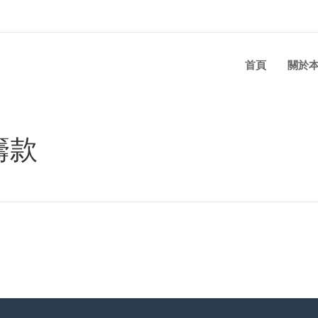
首頁
關於
籌款