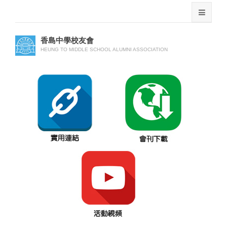
香島中學校友會
HEUNG TO MIDDLE SCHOOL ALUMNI ASSOCIATION