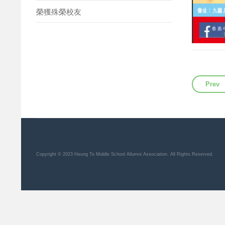
榮獲殊榮校友
Previ
Prev
Copyright © 2023 Heung To Middle School Allumni Association. All Rights Reserved.